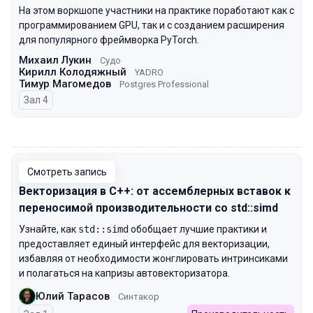
На этом воркшопе участники на практике поработают как с
программированием GPU, так и с созданием расширения
для популярного фреймворка PyTorch.
Михаил Лукин
Судо
Кирилл Колодяжный
YADRO
Тимур Магомедов
Postgres Professional
Зал 4
00:00
Смотреть запись
Векторизация в C++: от ассемблерных вставок к
переносимой производительности со std::simd
Узнайте, как
std::simd
обобщает лучшие практики и
предоставляет единый интерфейс для векторизации,
избавляя от необходимости жонглировать интринсиками
и полагаться на капризы автовекторизатора.
Юлий Тарасов
Синтакор