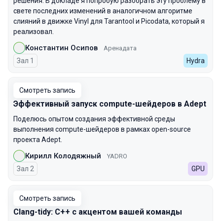
решения. В докладе я попробую разобрать эту проблему в
свете последних изменений в аналогичном алгоритме
слияний в движке Vinyl для Tarantool и Picodata, который я
реализовал.
Константин Осипов
Аренадата
Зал 1
Hydra
Смотреть запись
Эффективный запуск compute-шейдеров в Adept
Поделюсь опытом создания эффективной среды
выполнения compute-шейдеров в рамках open-source
проекта Adept.
Кирилл Колодяжный
YADRO
Зал 2
GPU
Смотреть запись
Clang-tidy: С++ с акцентом вашей команды