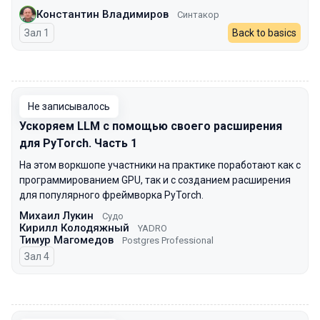
Константин Владимиров
Синтакор
Зал 1
Back to basics
00:00
Не записывалось
Ускоряем LLM с помощью своего расширения
для PyTorch. Часть 1
На этом воркшопе участники на практике поработают как с
программированием GPU, так и с созданием расширения
для популярного фреймворка PyTorch.
Михаил Лукин
Судо
Кирилл Колодяжный
YADRO
Тимур Магомедов
Postgres Professional
Зал 4
00:00