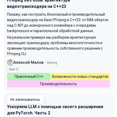
FFmpeg без боли: архитектура
видеотранскодера на C++23
Покажу, как построить безопасный и производительный
видеотранскодер на базе FFmpeg и C++23: от RAII-оберток
над C API до асинхронного конвейера с очередями,
backpressure и параллельной обработкой данных.
На реальном примере мы разберем архитектурную
эволюцию транскодера, проблемы многопоточности и
сравним производительность собственного решения с
FFmpeg CLI.
Алексей Малов
iSpring
Зал 3
Практичный С++
Возможности новых стандартов
Производительность
Не записывалось
Ускоряем LLM с помощью своего расширения
для PyTorch. Часть 2