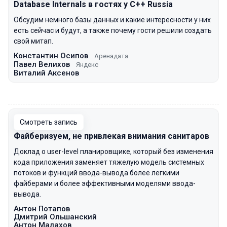
Database Internals в гостях у C++ Russia
Обсудим немного базы данных и какие интересности у них
есть сейчас и будут, а также почему гости решили создать
свой митап.
Константин Осипов
Аренадата
Павел Велихов
Яндекс
Виталий Аксенов
00:00
Смотреть запись
Файберизуем, не привлекая внимания санитаров
Доклад о user-level планировщике, который без изменения
кода приложения заменяет тяжелую модель системных
потоков и функций ввода-вывода более легкими
файберами и более эффективными моделями ввода-
вывода.
Антон Потапов
Дмитрий Ольшанский
Антон Малахов