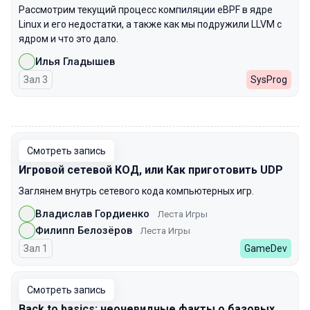
Рассмотрим текущий процесс компиляции eBPF в ядре
Linux и его недостатки, а также как мы подружили LLVM с
ядром и что это дало.
Илья Гладышев
Зал 3
SysProg
00:00
Смотреть запись
Игровой сетевой КОД, или Как приготовить UDP
Заглянем внутрь сетевого кода компьютерных игр.
Владислав Гордиенко
Леста Игры
Филипп Белозёров
Леста Игры
Зал 1
GameDev
Смотреть запись
Back to basics: неочевидные факты о базовых