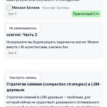
Михаил Беляев
Прософт-Системы
Зал 3
Практичный С++
Не записывалось
userver. Часть 2
На воркшопе мы будем решать задачки на userver. Можно
вместе с AI-ассистентами, а можно без.
Зал 4
00:00
Смотреть запись
Стратегии слияния (compaction strategies) в LSM-
деревьях
Стратегия слияний в LSM-деревьях — проблема, для
которой сейчас не существует доказанного оптимального