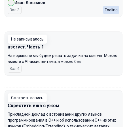
Иван Князьков
Зал 3
Tooling
00:00
Не записывалось
userver. Часть 1
На воркшопе мы будем решать задачки на userver. Можно
вместе с AI-ассистентами, а можно без.
Зал 4
00:00
Смотреть запись
Скрестить ежа с ужом
Прикладной доклад о встраивании других языков
программирования в C++ и об использовании C++ из этих
языков (Embedding/Extending), о технических деталях