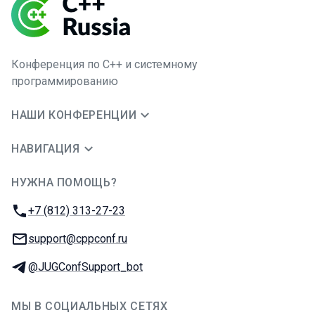
Конференция по C++ и системному
программированию
НАШИ КОНФЕРЕНЦИИ
НАВИГАЦИЯ
НУЖНА ПОМОЩЬ?
JUG Ru Group
Телефон:
+7 (812) 313-27-23
E-mail:
support@cppconf.ru
Телеграм:
@JUGConfSupport_bot
МЫ В СОЦИАЛЬНЫХ СЕТЯХ