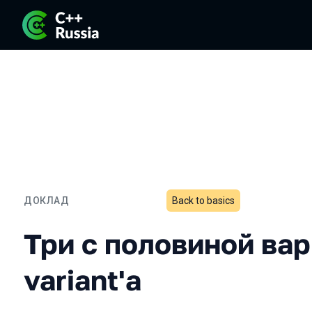
ДОКЛАД
Back to basics
Три с половиной варианта
Три с половиной ва
variant'a