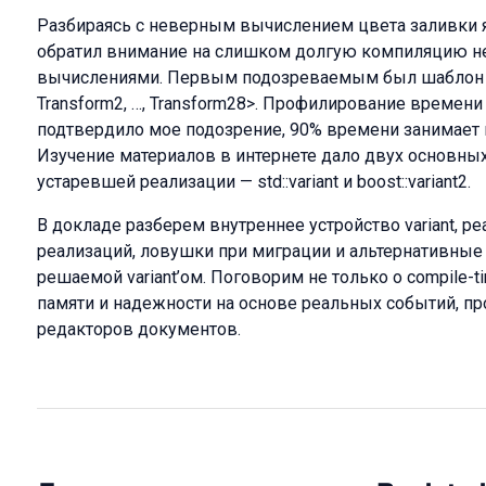
Разбираясь с неверным вычислением цвета заливки я
обратил внимание на слишком долгую компиляцию н
вычислениями. Первым подозреваемым был шаблон boo
Transform2, …, Transform28>. Профилирование времени 
подтвердило мое подозрение, 90% времени занимает 
Изучение материалов в интернете дало двух основны
устаревшей реализации — std::variant и boost::variant2.
В докладе разберем внутреннее устройство variant, 
реализаций, ловушки при миграции и альтернативные
решаемой variant’ом. Поговорим не только о compile-ti
памяти и надежности на основе реальных событий, п
редакторов документов.