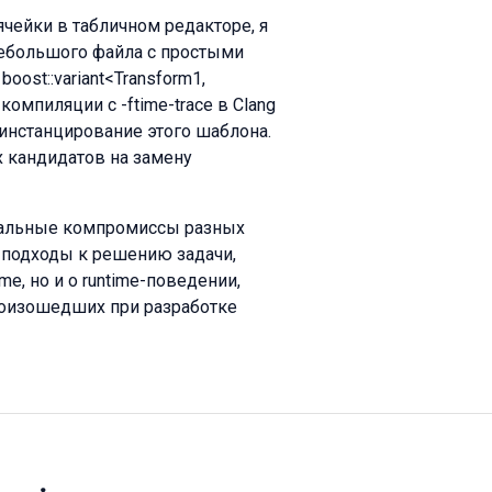
чейки в табличном редакторе, я
ебольшого файла с простыми
st::variant<Transform1,
компиляции с -ftime-trace в Clang
инстанцирование этого шаблона.
х кандидатов на замену
реальные компромиссы разных
 подходы к решению задачи,
me, но и о runtime-поведении,
роизошедших при разработке