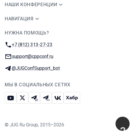
НАШИ КОНФЕРЕНЦИИ
НАВИГАЦИЯ
НУЖНА ПОМОЩЬ?
JUG Ru Group
Телефон:
+7 (812) 313-27-23
E-mail:
support@cppconf.ru
Телеграм:
@JUGConfSupport_bot
МЫ В СОЦИАЛЬНЫХ СЕТЯХ
Ютуб
Икс
Телеграм-чат
Телеграм-канал
ВКонтакте
Хабр
©
JUG Ru Group
,
2015–2026