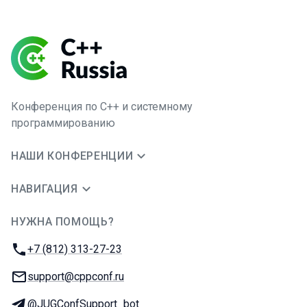
Конференция по C++ и системному
программированию
НАШИ КОНФЕРЕНЦИИ
НАВИГАЦИЯ
НУЖНА ПОМОЩЬ?
JUG Ru Group
Телефон:
+7 (812) 313-27-23
E-mail:
support@cppconf.ru
Телеграм:
@JUGConfSupport_bot