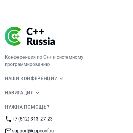
Конференция по C++ и системному
программированию
НАШИ КОНФЕРЕНЦИИ
НАВИГАЦИЯ
НУЖНА ПОМОЩЬ?
JUG Ru Group
Телефон:
+7 (812) 313-27-23
E-mail:
support@cppconf.ru