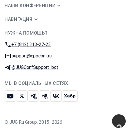
НАШИ КОНФЕРЕНЦИИ
НАВИГАЦИЯ
НУЖНА ПОМОЩЬ?
JUG Ru Group
Телефон:
+7 (812) 313-27-23
E-mail:
support@cppconf.ru
Телеграм:
@JUGConfSupport_bot
МЫ В СОЦИАЛЬНЫХ СЕТЯХ
Ютуб
Икс
Телеграм-чат
Телеграм-канал
ВКонтакте
Хабр
©
JUG Ru Group
,
2015–2026