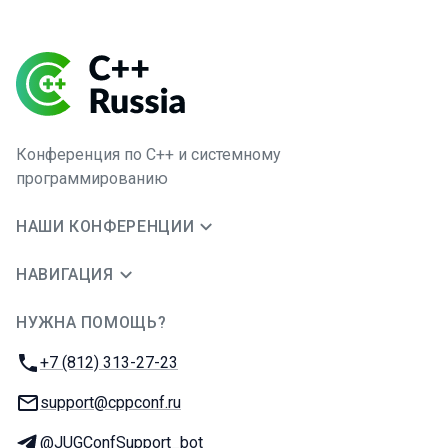
Конференция по C++ и системному
программированию
НАШИ КОНФЕРЕНЦИИ
НАВИГАЦИЯ
НУЖНА ПОМОЩЬ?
JUG Ru Group
Телефон:
+7 (812) 313-27-23
E-mail:
support@cppconf.ru
Телеграм:
@JUGConfSupport_bot