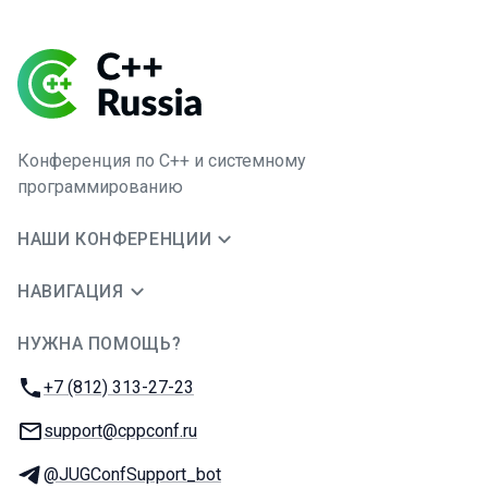
Конференция по C++ и системному
программированию
НАШИ КОНФЕРЕНЦИИ
НАВИГАЦИЯ
НУЖНА ПОМОЩЬ?
JUG Ru Group
Телефон:
+7 (812) 313-27-23
E-mail:
support@cppconf.ru
Телеграм:
@JUGConfSupport_bot