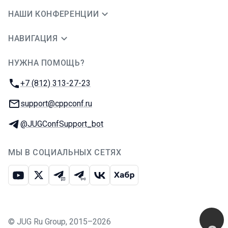
НАШИ КОНФЕРЕНЦИИ
НАВИГАЦИЯ
НУЖНА ПОМОЩЬ?
JUG Ru Group
Телефон:
+7 (812) 313-27-23
E-mail:
support@cppconf.ru
Телеграм:
@JUGConfSupport_bot
МЫ В СОЦИАЛЬНЫХ СЕТЯХ
Ютуб
Икс
Телеграм-чат
Телеграм-канал
ВКонтакте
Хабр
©
JUG Ru Group
,
2015–2026