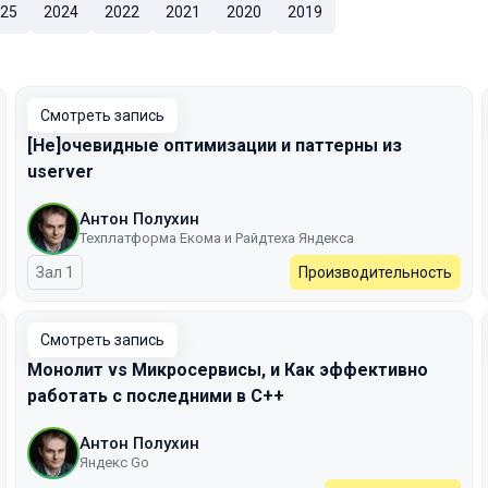
25
2024
2022
2021
2020
2019
Смотреть запись
[Не]очевидные оптимизации и паттерны из
userver
Антон Полухин
Техплатформа Екома и Райдтеха Яндекса
Зал 1
Производительность
Смотреть запись
Монолит vs Микросервисы, и Как эффективно
работать с последними в C++
Антон Полухин
Яндекс Go