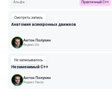
Альфа
Практичный C++
Смотреть запись
Анатомия асинхронных движков
Антон Полухин
Яндекс Go
Не записывалось
Незаменимый С++
Антон Полухин
Яндекс.Такси