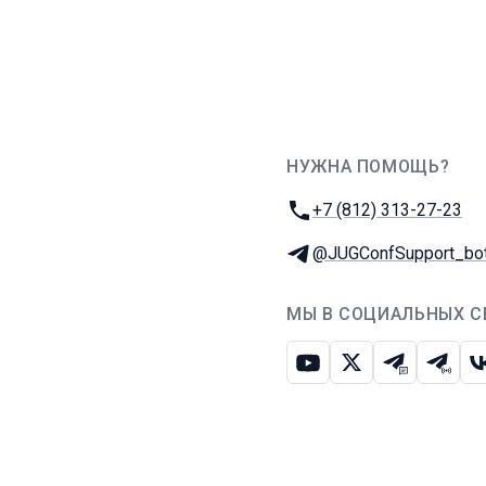
НУЖНА ПОМОЩЬ?
JUG Ru Group
Телефон:
+7 (812) 313-27-23
Телеграм:
@JUGConfSupport_bo
МЫ В СОЦИАЛЬНЫХ С
Ютуб
Икс
Телеграм-
Телег