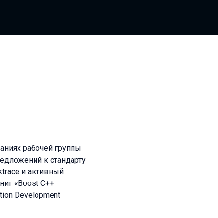
аниях рабочей группы
редложений к стандарту
ktrace и активный
 книг «Boost C++
ation Development