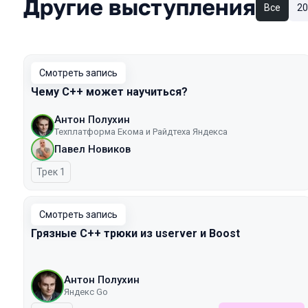
Другие выступления
Все
20
Смотреть запись
Чему C++ может научиться?
Антон Полухин
Техплатформа Екома и Райдтеха Яндекса
Павел Новиков
Трек 1
Смотреть запись
Грязные C++ трюки из userver и Boost
Антон Полухин
Яндекс Go