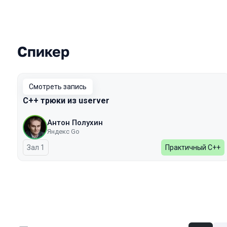
Спикер
Выступления в сезоне 2023
Смотреть запись
C++ трюки из userver
Антон Полухин
Яндекс Go
Зал 1
Практичный C++