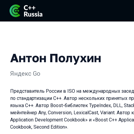
Антон Полухин
Яндекс Go
Представитель России в ISO на международных засед
по стандартизации C++. Автор нескольких принятых п
языка C++. Aвтор Boost-библиотек TypeIndex, DLL, Stac
мейнтейнер Any, Conversion, LexicalCast, Variant. Автор
Application Development Cookbook» и «Boost C++ Applic
Cookbook, Second Edition».