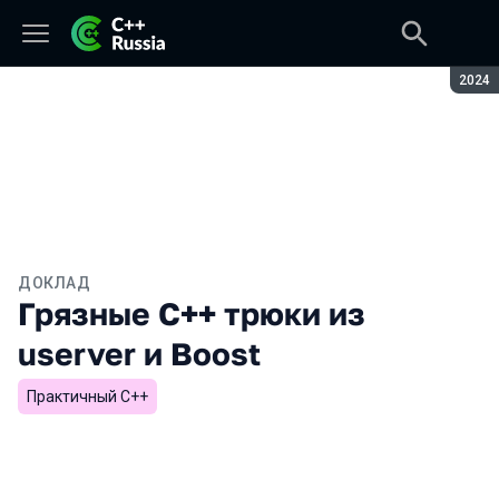
Сезон
2024
ДОКЛАД
Грязные C++ трюки из
userver и Boost
Практичный C++