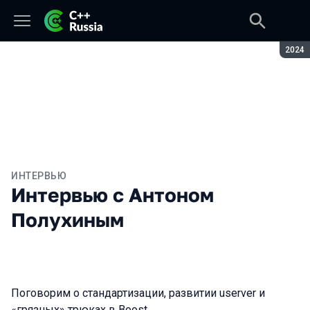
Сезон
2024
ИНТЕРВЬЮ
Интервью с Антоном
Полухиным
Поговорим о стандартизации, развитии userver и
«грязных» трюках в Boost.