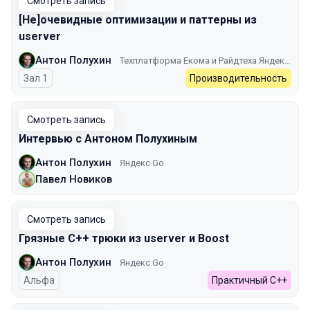
Смотреть запись
[Не]очевидные оптимизации и паттерны из
userver
Антон Полухин
Техплатформа Екома и Райдтеха Яндекса
Зал 1
Производительность
Смотреть запись
Интервью с Антоном Полухиным
Антон Полухин
Яндекс Go
Павел Новиков
Смотреть запись
Грязные C++ трюки из userver и Boost
Антон Полухин
Яндекс Go
Альфа
Практичный C++