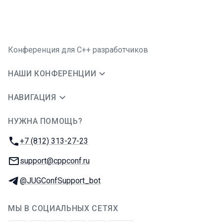
Конференция для C++ разработчиков
НАШИ КОНФЕРЕНЦИИ
НАВИГАЦИЯ
НУЖНА ПОМОЩЬ?
JUG Ru Group
Телефон:
+7 (812) 313-27-23
E-mail:
support@cppconf.ru
Телеграм:
@JUGConfSupport_bot
МЫ В СОЦИАЛЬНЫХ СЕТЯХ