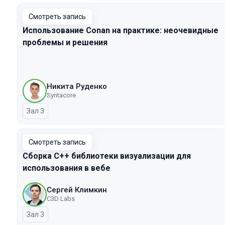
Смотреть запись
Использование Conan на практике: неочевидные
проблемы и решения
Никита Руденко
Syntacore
Зал 3
Смотреть запись
Сборка C++ библиотеки визуализации для
использования в вебе
Сергей Климкин
C3D Labs
Зал 3