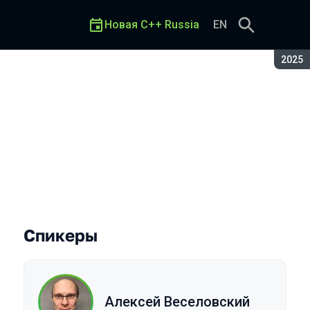
Новая C++ Russia
EN
Сезон
2025
Спикеры
Алексей Веселовский