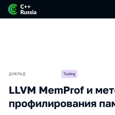
ДОКЛАД
Tooling
LLVM MemProf и методы 
LLVM MemProf и ме
профилирования па