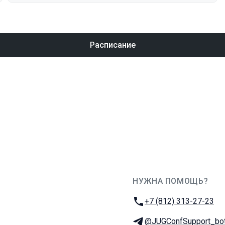
Расписание
НУЖНА ПОМОЩЬ?
JUG Ru Group
Телефон:
+7 (812) 313-27-23
Телеграм:
@JUGConfSupport_bo