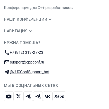
Конференция для C++ разработчиков
НАШИ КОНФЕРЕНЦИИ
НАВИГАЦИЯ
НУЖНА ПОМОЩЬ?
JUG Ru Group
Телефон:
+7 (812) 313-27-23
E-mail:
support@cppconf.ru
Телеграм:
@JUGConfSupport_bot
МЫ В СОЦИАЛЬНЫХ СЕТЯХ
Ютуб
Икс
Телеграм-чат
Телеграм-канал
ВКонтакте
Хабр