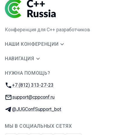
Конференция для C++ разработчиков
НАШИ КОНФЕРЕНЦИИ
НАВИГАЦИЯ
НУЖНА ПОМОЩЬ?
JUG Ru Group
Телефон:
+7 (812) 313-27-23
E-mail:
support@cppconf.ru
Телеграм:
@JUGConfSupport_bot
МЫ В СОЦИАЛЬНЫХ СЕТЯХ