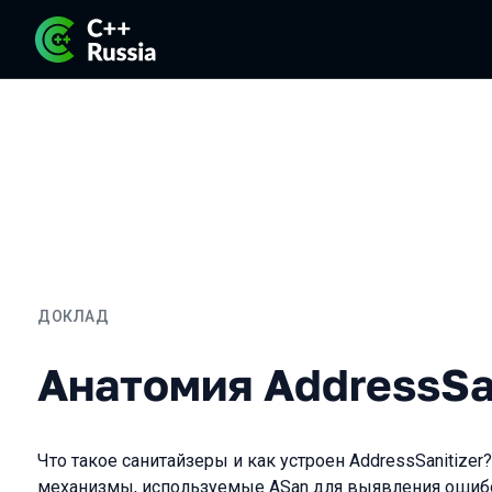
ДОКЛАД
Анатомия AddressSanitiz
Анатомия AddressSan
Что такое санитайзеры и как устроен AddressSanitize
механизмы, используемые ASan для выявления ошибок