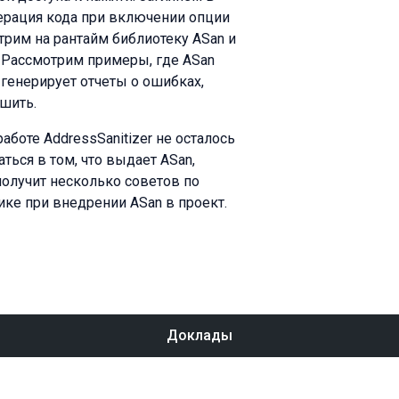
енерация кода при включении опции
отрим на рантайм библиотеку ASan и
 Рассмотрим примеры, где ASan
 генерирует отчеты о ошибках,
ешить.
аботе AddressSanitizer не осталось
ься в том, что выдает ASan,
получит несколько советов по
ке при внедрении ASan в проект.
Доклады