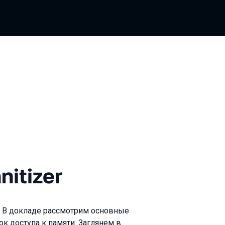
er
itizer
r? В докладе рассмотрим основные
 доступа к памяти. Заглянем в