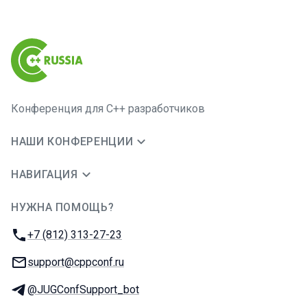
Конференция для C++ разработчиков
НАШИ КОНФЕРЕНЦИИ
НАВИГАЦИЯ
НУЖНА ПОМОЩЬ?
JUG Ru Group
Телефон:
+7 (812) 313-27-23
E-mail:
support@cppconf.ru
Телеграм:
@JUGConfSupport_bot