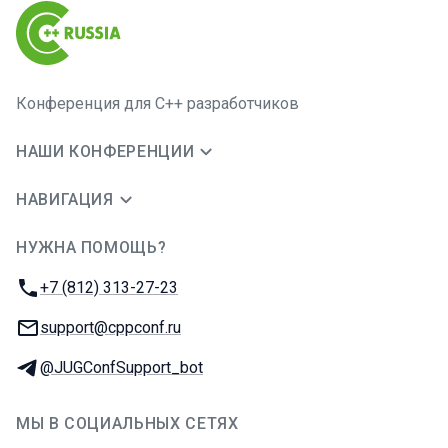
Конференция для C++ разработчиков
НАШИ КОНФЕРЕНЦИИ
НАВИГАЦИЯ
НУЖНА ПОМОЩЬ?
JUG Ru Group
Телефон:
+7 (812) 313-27-23
E-mail:
support@cppconf.ru
Телеграм:
@JUGConfSupport_bot
МЫ В СОЦИАЛЬНЫХ СЕТЯХ