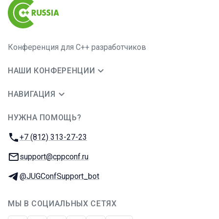
Конференция для C++ разработчиков
НАШИ КОНФЕРЕНЦИИ
НАВИГАЦИЯ
НУЖНА ПОМОЩЬ?
JUG Ru Group
Телефон:
+7 (812) 313-27-23
E-mail:
support@cppconf.ru
Телеграм:
@JUGConfSupport_bot
МЫ В СОЦИАЛЬНЫХ СЕТЯХ