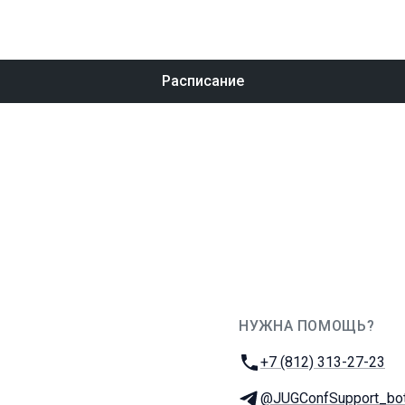
Расписание
НУЖНА ПОМОЩЬ?
JUG Ru Group
Телефон:
+7 (812) 313-27-23
Телеграм:
@JUGConfSupport_bo