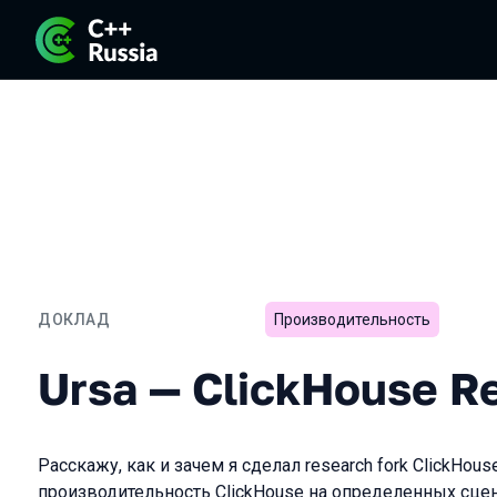
ДОКЛАД
Производительность
Ursa — ClickHouse Resear
Ursa — ClickHouse R
Расскажу, как и зачем я сделал research fork ClickHous
производительность ClickHouse на определенных сцена