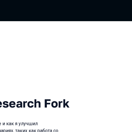
ch Fork
esearch Fork
e и как я улучшил
риях, таких как работа со