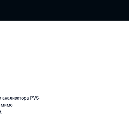
о анализатора PVS-
Помимо
.