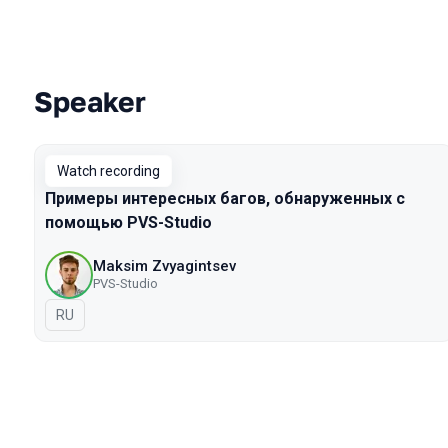
Speaker
Talks from 2020 Moscow season
Watch recording
Примеры интересных багов, обнаруженных с
помощью PVS-Studio
Maksim Zvyagintsev
PVS-Studio
In Russian
RU