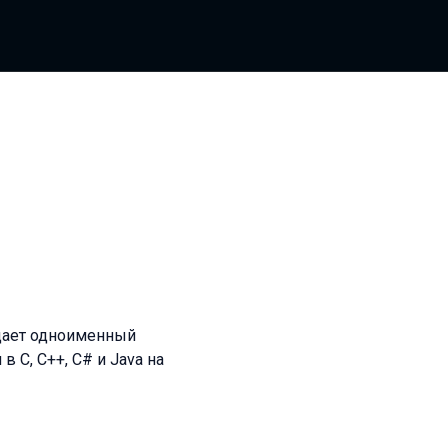
одает одноименный
 C, C++, C# и Java на