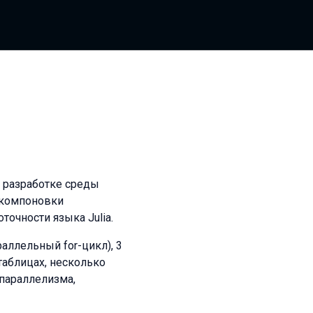
 в разработке среды
 компоновки
очности языка Julia.
аллельный for-цикл), 3
таблицах, несколько
 параллелизма,