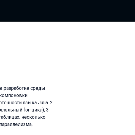
л в разработке среды
 компоновки
очности языка Julia. 2
лельный for-цикл); 3
таблицах; несколько
 параллелизма,