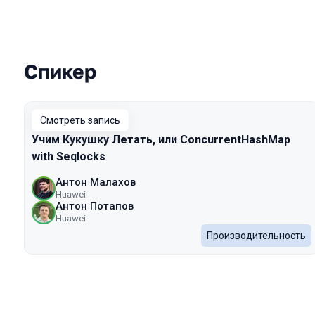
Спикер
Выступления в сезоне 2023
Смотреть запись
Учим Кукушку Летать, или ConcurrentHashMap
with Seqlocks
Антон Малахов
Huawei
Антон Потапов
Huawei
Производительность