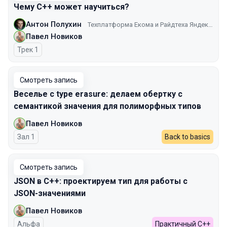
Чему C++ может научиться?
Антон Полухин
Техплатформа Екома и Райдтеха Яндекса
Павел Новиков
Трек 1
Смотреть запись
Веселье с type erasure: делаем обертку с
семантикой значения для полиморфных типов
Павел Новиков
Зал 1
Back to basics
Смотреть запись
JSON в C++: проектируем тип для работы с
JSON-значениями
Павел Новиков
Альфа
Практичный C++