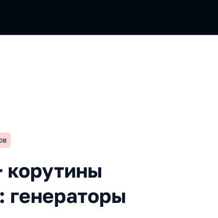
ов
утины на практике, часть 2
+ корутины
2: генераторы