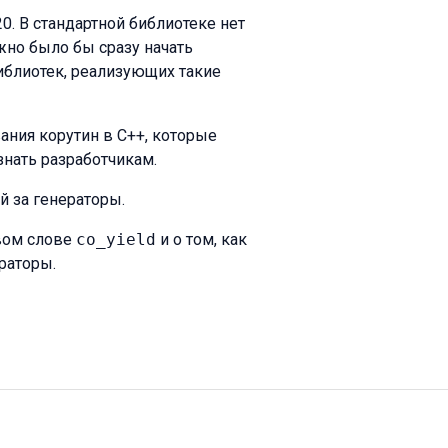
. В стандартной библиотеке нет
но было бы сразу начать
библиотек, реализующих такие
ания корутин в C++, которые
знать разработчикам.
й за генераторы.
евом слове
co_yield
и о том, как
раторы.