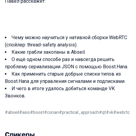
Павел расскажет:
Чему можно научиться у нативной сборки WebRTC
(спойлер: thread-safety analysis).
Какие грабли закопаны в Abseil.
О ещё одном способе раз и навсегда решить
проблему сериализации JSON с помощью Boost.Hana.
Как применить старые добрые списки типов из
Boost.Hana для управления сигналами и подписками.
И чего в итоге удалось добиться команде VK
Звонков.
#
abseil
#
asio
#
boost
#
conan
#
practical_approach
#
qt
#
vk
#
webrtc
Спикеры