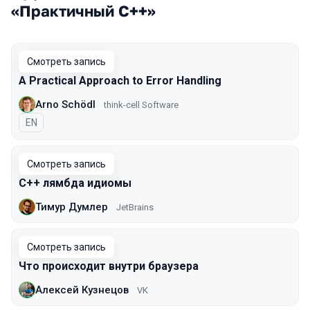
«Практичный C++»
Смотреть запись
A Practical Approach to Error Handling
Arno Schödl
think-cell Software
На английском языке
EN
Смотреть запись
С++ лямбда идиомы
Тимур Думлер
JetBrains
Смотреть запись
Что происходит внутри браузера
Алексей Кузнецов
VK