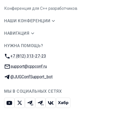
Конференция для C++ разработчиков
НАШИ КОНФЕРЕНЦИИ
НАВИГАЦИЯ
НУЖНА ПОМОЩЬ?
JUG Ru Group
Телефон:
+7 (812) 313-27-23
E-mail:
support@cppconf.ru
Телеграм:
@JUGConfSupport_bot
МЫ В СОЦИАЛЬНЫХ СЕТЯХ
Ютуб
Икс
Телеграм-чат
Телеграм-канал
ВКонтакте
Хабр