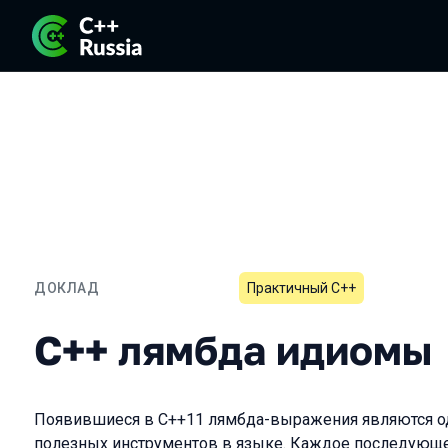
ДОКЛАД
Практичный C++
С++ лямбда идиомы
С++ лямбда идиомы
Появившиеся в С++11 лямбда-выражения являются о
полезных инструментов в языке. Каждое последующе