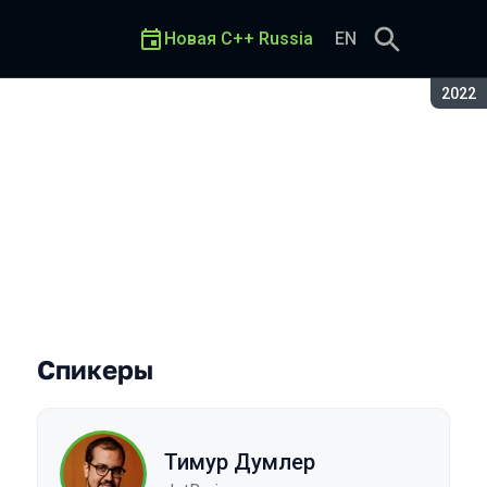
Новая C++ Russia
EN
Сезон
2022
Спикеры
Тимур Думлер