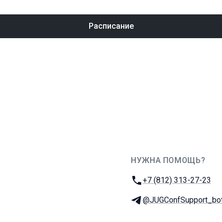
Расписание
НУЖНА ПОМОЩЬ?
JUG Ru Group
Телефон:
+7 (812) 313-27-23
Телеграм:
@JUGConfSupport_bo