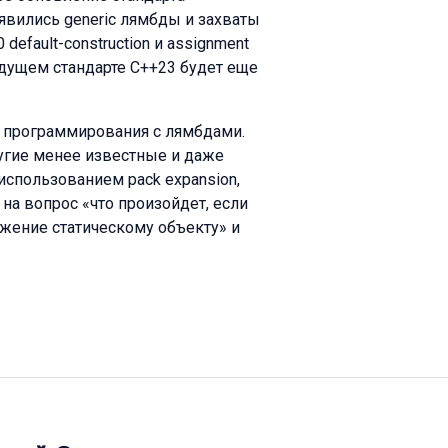
явились generic лямбды и захваты
default-construction и assignment
ядущем стандарте С++23 будет еще
в программирования с лямбдами.
угие менее известные и даже
спользованием pack expansion,
на вопрос «что произойдет, если
ение статическому объекту» и