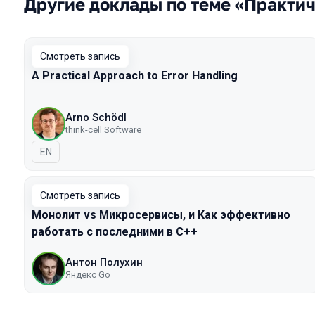
Другие доклады по теме «Практи
Смотреть запись
A Practical Approach to Error Handling
Arno Schödl
think-cell Software
На английском языке
EN
Смотреть запись
Монолит vs Микросервисы, и Как эффективно
работать с последними в C++
Антон Полухин
Яндекс Go