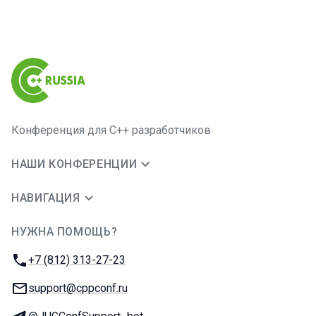
Конференция для C++ разработчиков
НАШИ КОНФЕРЕНЦИИ
НАВИГАЦИЯ
НУЖНА ПОМОЩЬ?
JUG Ru Group
Телефон:
+7 (812) 313-27-23
E-mail:
support@cppconf.ru