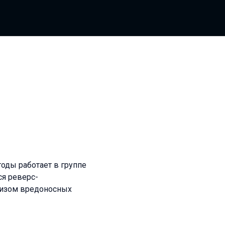
годы работает в группе
ся реверс-
ализом вредоносных