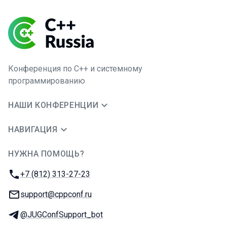
Конференция по C++ и системному
программированию
НАШИ КОНФЕРЕНЦИИ
НАВИГАЦИЯ
НУЖНА ПОМОЩЬ?
JUG Ru Group
Телефон:
+7 (812) 313-27-23
E-mail:
support@cppconf.ru
Телеграм:
@JUGConfSupport_bot