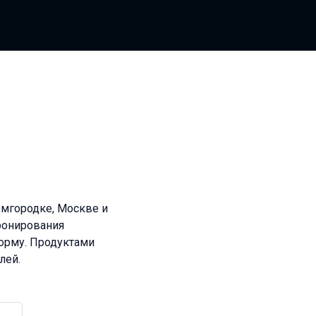
емгородке, Москве и
бронирования
форму. Продуктами
лей.