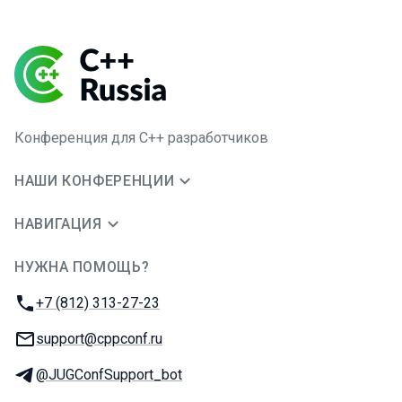
Конференция для C++ разработчиков
НАШИ КОНФЕРЕНЦИИ
НАВИГАЦИЯ
НУЖНА ПОМОЩЬ?
JUG Ru Group
Телефон:
+7 (812) 313-27-23
E-mail:
support@cppconf.ru
Телеграм:
@JUGConfSupport_bot