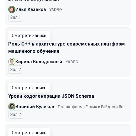
Илья Казаков
YADRO
Зал 1
Смотреть запись
Роль C++ в архитектуре современных платформ
машинного обучения
Кирилл Колодяжный
YADRO
Зал 2
Смотреть запись
Уроки кодогенерации JSON Schema
Василий Куликов
Техплатформа Екома и Райдтеха Яндекса
Зал 2
Смотреть запись