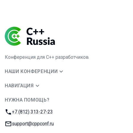
Конференция для C++ разработчиков
НАШИ КОНФЕРЕНЦИИ
НАВИГАЦИЯ
НУЖНА ПОМОЩЬ?
JUG Ru Group
Телефон:
+7 (812) 313-27-23
E-mail:
support@cppconf.ru