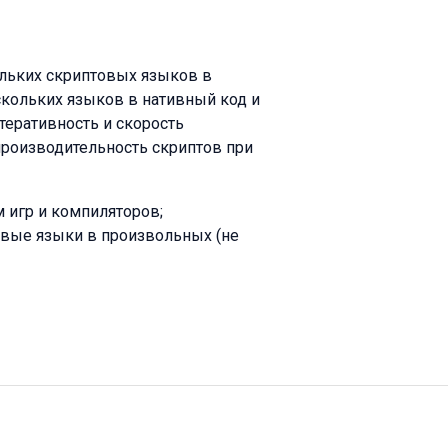
льких скриптовых языков в
скольких языков в нативный код и
еративность и скорость
производительность скриптов при
м игр и компиляторов;
овые языки в произвольных (не