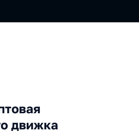
я система для игрового дв
птовая
го движка