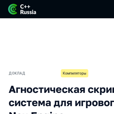
ДОКЛАД
Компиляторы
Агностическая скриптова
Агностическая скри
система для игрово