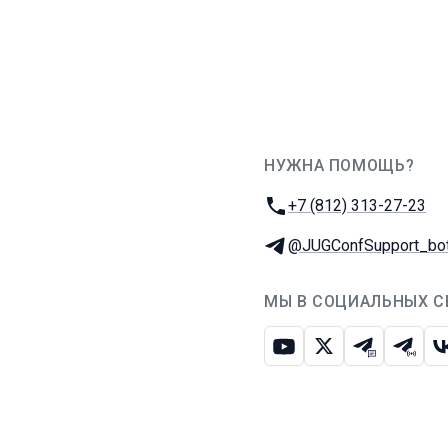
НУЖНА ПОМОЩЬ?
JUG Ru Group
Телефон:
+7 (812) 313-27-23
Телеграм:
@JUGConfSupport_bo
МЫ В СОЦИАЛЬНЫХ С
Ютуб
Икс
Телеграм-
Телег