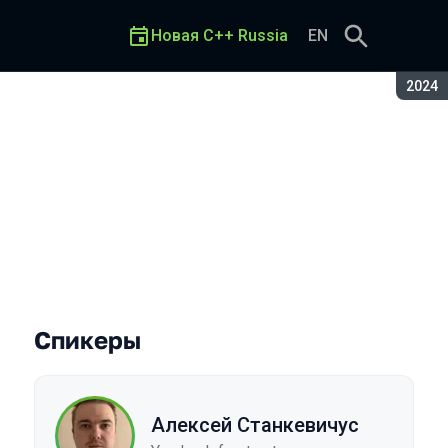
Новая C++ Russia
EN
Сезон
2024
Спикеры
Алексей Станкевичус