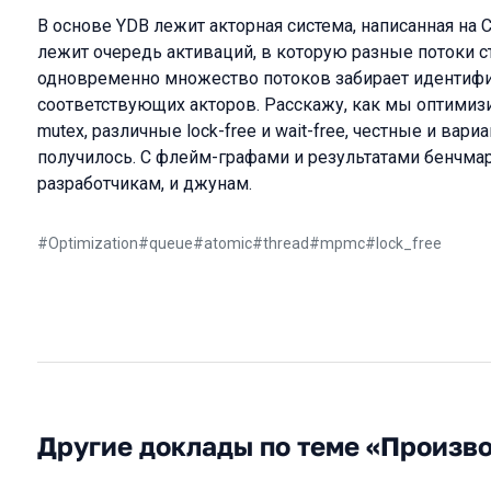
В основе YDB лежит акторная система, написанная на 
лежит очередь активаций, в которую разные потоки с
одновременно множество потоков забирает идентиф
соответствующих акторов. Расскажу, как мы оптимиз
mutex, различные lock-free и wait-free, честные и вариа
получилось. С флейм-графами и результатами бенчма
разработчикам, и джунам.
#
Optimization
#
queue
#
atomic
#
thread
#
mpmc
#
lock_free
Другие доклады по теме «Произв