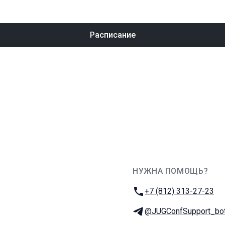
Расписание
НУЖНА ПОМОЩЬ?
JUG Ru Group
Телефон:
+7 (812) 313-27-23
Телеграм:
@JUGConfSupport_bo