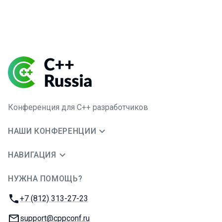
Конференция для C++ разработчиков
НАШИ КОНФЕРЕНЦИИ
НАВИГАЦИЯ
НУЖНА ПОМОЩЬ?
JUG Ru Group
Телефон:
+7 (812) 313-27-23
E-mail:
support@cppconf.ru