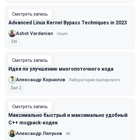
Смотреть запись
Advanced Linux Kernel Bypass Techniques in 2023
Ashot Vardanian
Unum
На английском языке
EN
Смотреть запись
Идея по улучшению многопоточного кода
Александр Корнилов
Лаборатория Касперского
Зал 2
Смотреть запись
Максимально быстрый и максимально удобный
С++ msgpack-кодек
Александр Ляпунов
VK