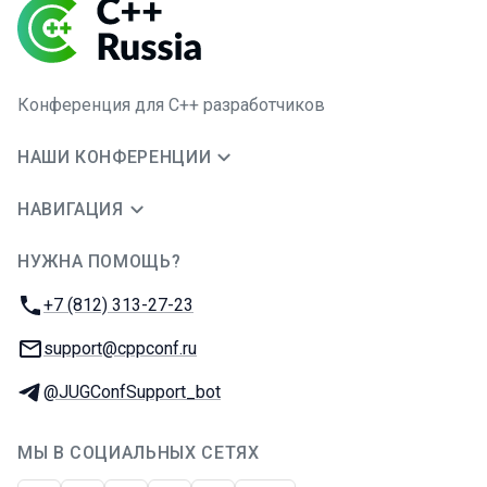
Конференция для C++ разработчиков
НАШИ КОНФЕРЕНЦИИ
НАВИГАЦИЯ
НУЖНА ПОМОЩЬ?
JUG Ru Group
Телефон:
+7 (812) 313-27-23
E-mail:
support@cppconf.ru
Телеграм:
@JUGConfSupport_bot
МЫ В СОЦИАЛЬНЫХ СЕТЯХ