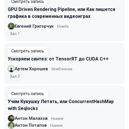
Смотреть запись
GPU Driven Rendering Pipeline, или Как пишется
графика в современных видеоиграх
Евгений Григорчук
Elverils
Зал 1
Смотреть запись
Ускоряем синтез: от TensorRT до CUDA C++
Артем Хорошев
SberDevices
Зал 3
Смотреть запись
Учим Кукушку Летать, или ConcurrentHashMap
with Seqlocks
Антон Малахов
Huawei
Антон Потапов
Huawei