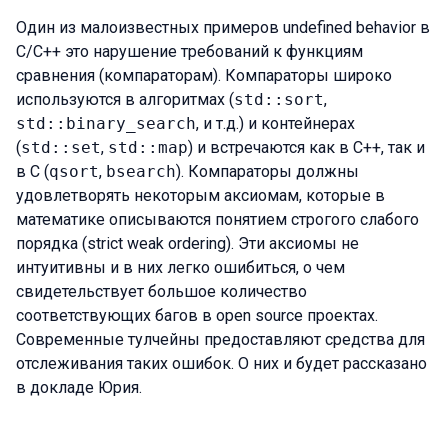
Один из малоизвестных примеров undefined behavior в
C/C++ это нарушение требований к функциям
сравнения (компараторам). Компараторы широко
используются в алгоритмах (
std::sort
,
std::binary_search
, и т.д.) и контейнерах
(
std::set
,
std::map
) и встречаются как в C++, так и
в C (
qsort
,
bsearch
). Компараторы должны
удовлетворять некоторым аксиомам, которые в
математике описываются понятием строгого слабого
порядка (strict weak ordering). Эти аксиомы не
интуитивны и в них легко ошибиться, о чем
свидетельствует большое количество
соответствующих багов в open source проектах.
Современные тулчейны предоставляют средства для
отслеживания таких ошибок. О них и будет рассказано
в докладе Юрия.