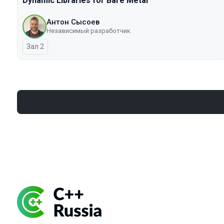
Dynamic Libraries for Bare Metal
Антон Сысоев
Независимый разработчик
Зал 2