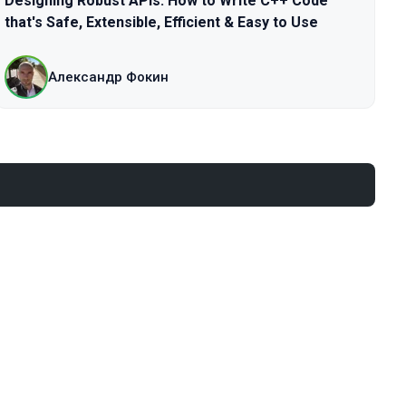
Designing Robust APIs: How to Write C++ Code
that's Safe, Extensible, Efficient & Easy to Use
Александр Фокин