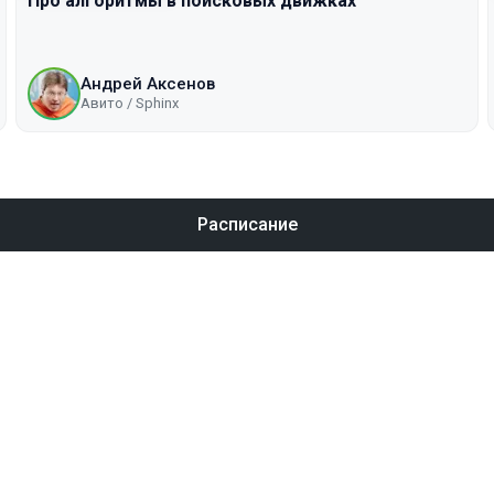
Про алгоритмы в поисковых движках
Андрей Аксенов
Авито / Sphinx
Расписание