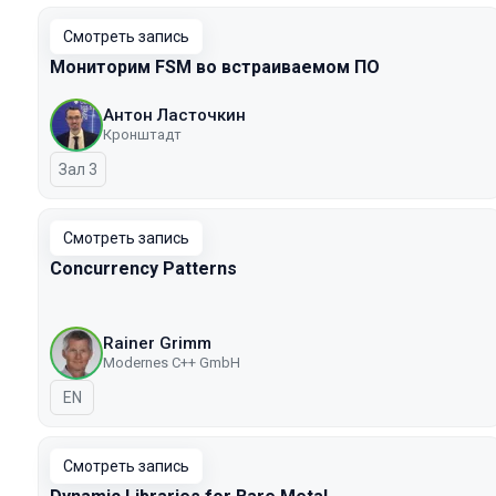
Смотреть запись
Мониторим FSM во встраиваемом ПО
Антон Ласточкин
Кронштадт
Зал 3
Смотреть запись
Concurrency Patterns
Rainer Grimm
Modernes C++ GmbH
На английском языке
EN
Смотреть запись