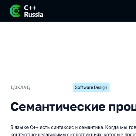
ДОКЛАД
Software Design
Семантические процессы
Семантические проц
В языке C++ есть синтаксис и семантика. Когда мы го
контекстно-независимых конструкциях, которые прост