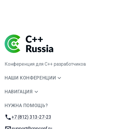
Конференция для C++ разработчиков
НАШИ КОНФЕРЕНЦИИ
НАВИГАЦИЯ
НУЖНА ПОМОЩЬ?
JUG Ru Group
Телефон:
+7 (812) 313-27-23
E-mail:
support@cppconf.ru