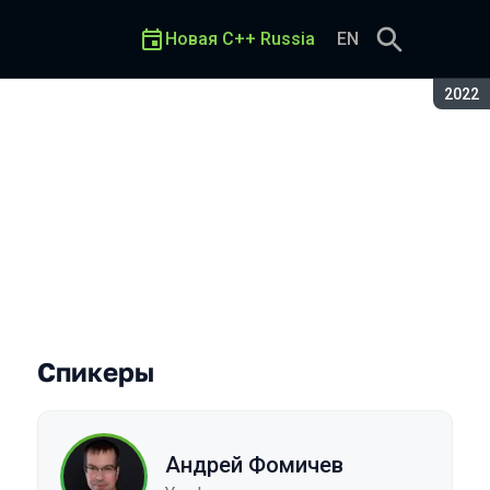
Новая C++ Russia
EN
Сезон
2022
Спикеры
Андрей Фомичев