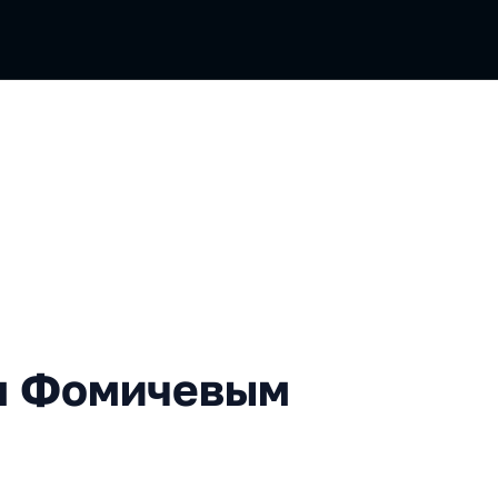
мичевым
м Фомичевым