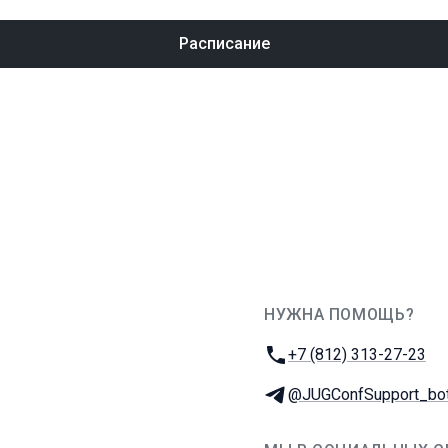
Расписание
НУЖНА ПОМОЩЬ?
JUG Ru Group
Телефон:
+7 (812) 313-27-23
Телеграм:
@JUGConfSupport_bo