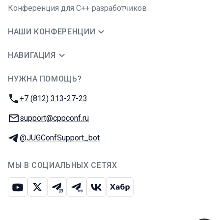
Конференция для C++ разработчиков
НАШИ КОНФЕРЕНЦИИ
НАВИГАЦИЯ
НУЖНА ПОМОЩЬ?
JUG Ru Group
Телефон:
+7 (812) 313-27-23
E-mail:
support@cppconf.ru
Телеграм:
@JUGConfSupport_bot
МЫ В СОЦИАЛЬНЫХ СЕТЯХ
Ютуб
Икс
Телеграм-чат
Телеграм-канал
ВКонтакте
Хабр