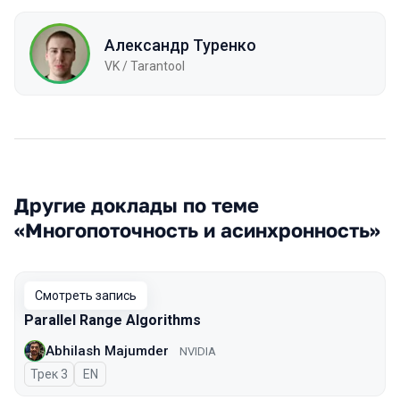
Александр Туренко
VK / Tarantool
Другие доклады по теме
«Многопоточность и асинхронность»
Смотреть запись
Parallel Range Algorithms
Abhilash Majumder
NVIDIA
Трек 3
На английском языке
EN