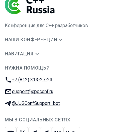
Конференция для C++ разработчиков
НАШИ КОНФЕРЕНЦИИ
НАВИГАЦИЯ
НУЖНА ПОМОЩЬ?
JUG Ru Group
Телефон:
+7 (812) 313-27-23
E-mail:
support@cppconf.ru
Телеграм:
@JUGConfSupport_bot
МЫ В СОЦИАЛЬНЫХ СЕТЯХ