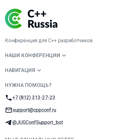
Конференция для C++ разработчиков
НАШИ КОНФЕРЕНЦИИ
НАВИГАЦИЯ
НУЖНА ПОМОЩЬ?
JUG Ru Group
Телефон:
+7 (812) 313-27-23
E-mail:
support@cppconf.ru
Телеграм:
@JUGConfSupport_bot