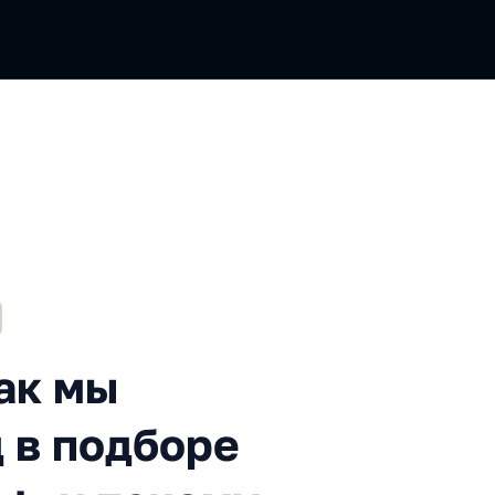
ы перевернули подход в под
ак мы
 в подборе