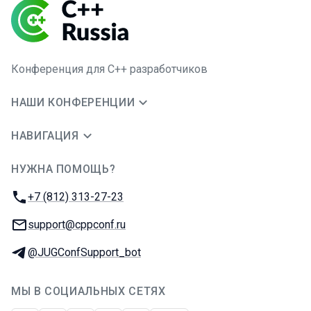
Конференция для C++ разработчиков
НАШИ КОНФЕРЕНЦИИ
НАВИГАЦИЯ
НУЖНА ПОМОЩЬ?
JUG Ru Group
Телефон:
+7 (812) 313-27-23
E-mail:
support@cppconf.ru
Телеграм:
@JUGConfSupport_bot
МЫ В СОЦИАЛЬНЫХ СЕТЯХ