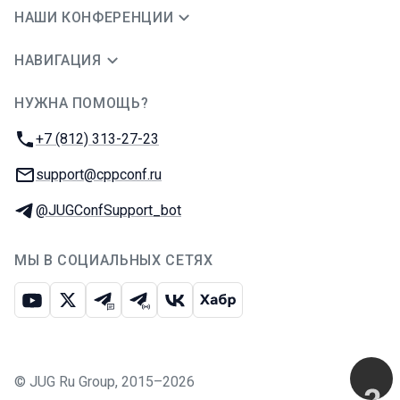
НАШИ КОНФЕРЕНЦИИ
НАВИГАЦИЯ
НУЖНА ПОМОЩЬ?
JUG Ru Group
Телефон:
+7 (812) 313-27-23
E-mail:
support@cppconf.ru
Телеграм:
@JUGConfSupport_bot
МЫ В СОЦИАЛЬНЫХ СЕТЯХ
Ютуб
Икс
Телеграм-чат
Телеграм-канал
ВКонтакте
Хабр
©
JUG Ru Group
,
2015–2026